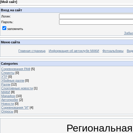
[
Мой сайт
]
Вход на сайт
Логин:
Пароль:
запомнить
Забыл
Меню сайта
Главная страница
Информация об автоклубе МАКИ
Фотоальбомы
Вид
Categories
Соревнования РАФ
[5]
Спринты
[0]
УТР
[0]
Убойные ралли
[0]
Ралли
[12]
Спортивные новости
[1]
МАКИ
[8]
Марафон
[10]
Автопробег
[2]
Новости
[0]
Соревнования "И"
[4]
Опросы
[0]
Региональная