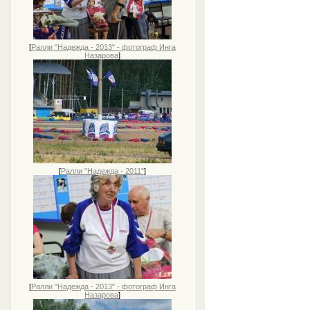
[
Ралли "Надежда - 2013" - фотограф Инга
Назарова
]
[
Ралли "Надежда - 2011"
]
[
Ралли "Надежда - 2013" - фотограф Инга
Назарова
]