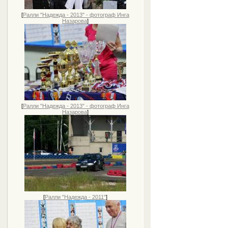
[
Ралли "Надежда - 2013" - фотограф Инга
Назарова
]
[
Ралли "Надежда - 2013" - фотограф Инга
Назарова
]
[
Ралли "Надежда - 2011"
]