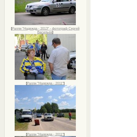
[
Ралли "Надежда - 2013" - фотограф Сергей
Васильев
]
[
Ралли "Надежда - 2011"
]
[
Ралли "Надежда - 2011"
]