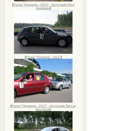
[
Ралли "Надежда - 2013" - фотограф Инга
Назарова
]
[
Ралли "Надежда - 2011"
]
[
Ралли "Надежда - 2013" - фотограф Виктор
Вахлаков
]