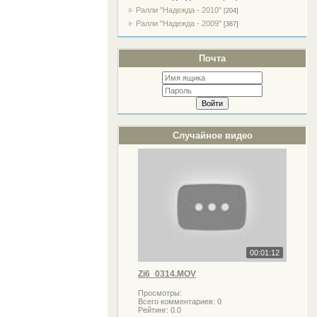
Ралли "Надежда - 2010"
[204]
Ралли "Надежда - 2009"
[387]
Почта
Случайное видео
00:01:12
Zi6_0314.MOV
Просмотры:
Всего комментариев:
0
Рейтинг:
0.0