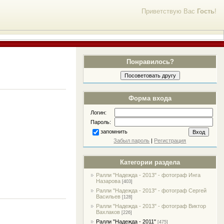
Приветствую Вас
Гость
!
Понравилось?
Форма входа
Логин:
Пароль:
запомнить
Забыл пароль
|
Регистрация
Категории раздела
Ралли "Надежда - 2013" - фотограф Инга
Назарова
[403]
Ралли "Надежда - 2013" - фотограф Сергей
Васильев
[128]
Ралли "Надежда - 2013" - фотограф Виктор
Вахлаков
[226]
Ралли "Надежда - 2011"
[475]