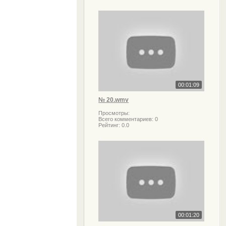
00:01:09
№ 20.wmv
Просмотры:
Всего комментариев:
0
Рейтинг:
0.0
00:01:20